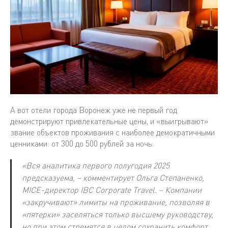
А вот отели города Воронеж уже не первый год
демонстрируют привлекательные цены, и «выигрывают»
звание объектов проживания с наиболее демократичными
ценниками: от 300 до 500 рублей за ночь.
«Вся аналитика первого полугодия 2025
предсказуема, – комментирует Ольга Степаненко,
MICE-директор IBC Corporate Travel. – Компании
«закручивают» лимиты на проживание, позволяя в
«пятерки» заселяться только высшему руководству,
но при этом стремятся в целом сохранить комфорт