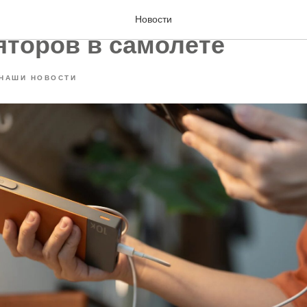
аем правила провоза
Новости
яторов в самолете
НАШИ НОВОСТИ