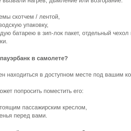
 вызвали нагрев, дымление или возгорание:
емы скотчем / лентой,
водскую упаковку,
дую батарею в зип-лок пакет, отдельный чехол
ки.
пауэрбанк в самолете?
ен находиться в доступном месте под вашим к
жет попросить поместить его:
стоящим пассажирским креслом,
енья перед вами.