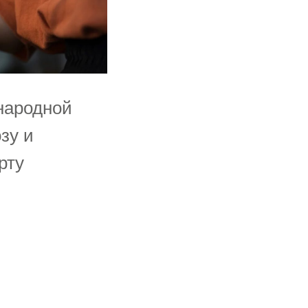
народной
зу и
рту
и