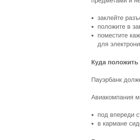
предметами и не
заклейте разъ
положите в за
поместите каж
для электрони
Куда положить 
Пауэрбанк долж
Авиакомпания мо
под впереди 
в кармане сид