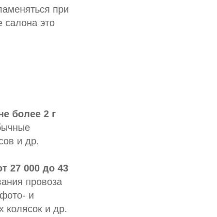
ламеняться при
е салона это
не более 2 г
обычные
ов и др.
т 27 000 до 43
вания провоза
фото- и
 колясок и др.