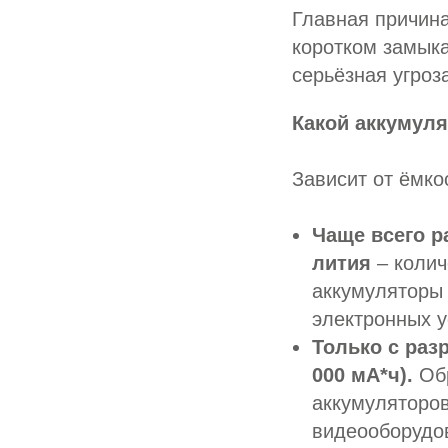
Главная причина
коротком замыка
серьёзная угроз
Какой аккумуля
Зависит от ёмко
Чаще всего ра
лития
– колич
аккумуляторы 
электронных у
Только с разр
000 мА*ч).
Обр
аккумуляторов
видеооборудов