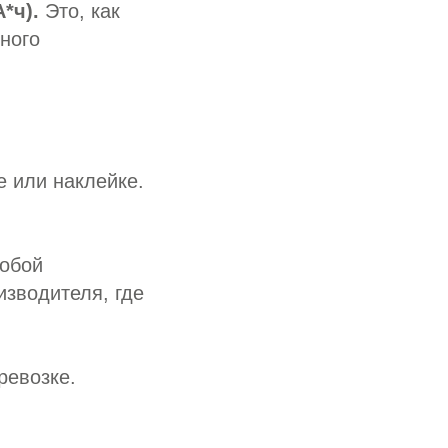
*ч).
Это, как
ного
е или наклейке.
собой
изводителя, где
ревозке.