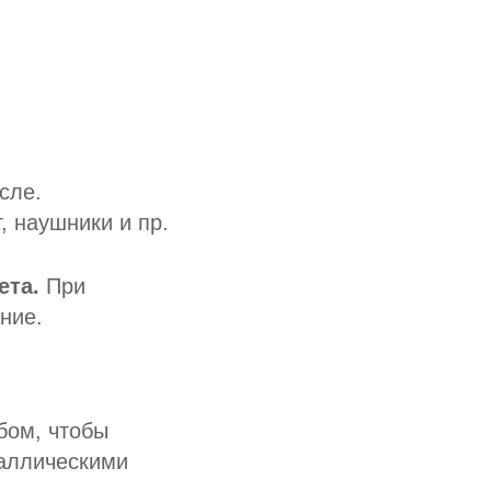
сле.
, наушники и пр.
ета.
При
ние.
ом, чтобы
таллическими