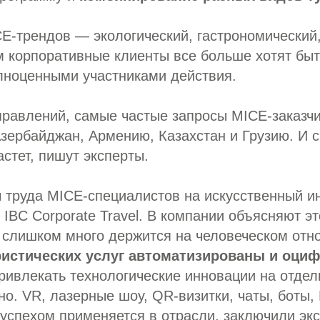
CE-трендов — экологический, гастрономически
м корпоративные клиенты все больше хотят быт
лноценными участниками действия.
правлений, самые частые запросы MICE-заказч
Азербайджан, Армению, Казахстан и Грузию. И с
астет, пишут эксперты.
 труда MICE-специалистов на искусственный ин
 IBC Corporate Travel. В компании объясняют эт
 слишком много держится на человеческом от
ристических услуг автоматизированы и оци
привлекать технологические инновации на отде
о. VR, лазерные шоу, QR-визитки, чаты, боты
 успехом применяется в отрасли, заключили эк