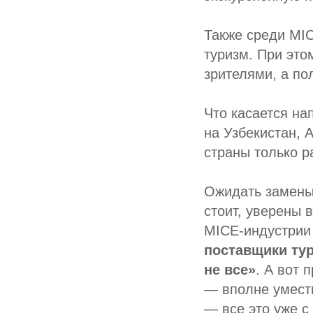
Также среди MI
туризм. При это
зрителями, а по
Что касается на
на Узбекистан, 
страны только р
Ожидать замены
стоит, уверены в
MICE-индустрии
поставщики ту
не все»
. А вот 
— вполне уместн
— все это уже с