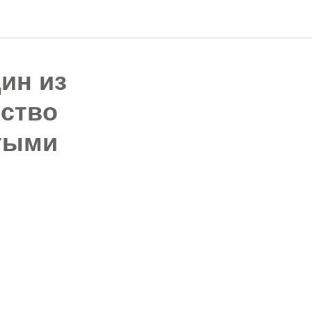
дин из
ество
тыми