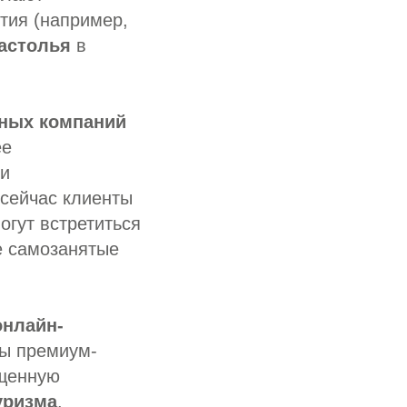
тия (например,
астолья
в
пных компаний
ее
ки
 сейчас клиенты
огут встретиться
е самозанятые
онлайн-
зы премиум-
щенную
уризма
.