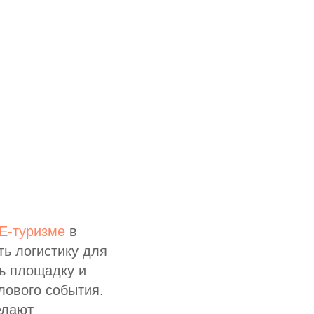
E-туризме
в
ть логистику для
ть площадку и
лового события.
елают