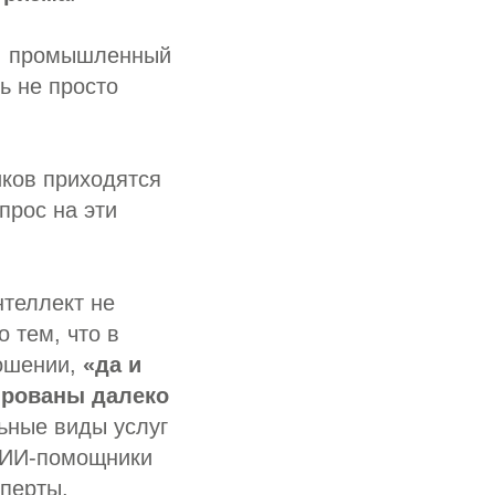
й, промышленный
ь не просто
иков приходятся
прос на эти
теллект не
о тем, что в
ношении,
«да и
фрованы далеко
льные виды услуг
, ИИ-помощники
сперты.