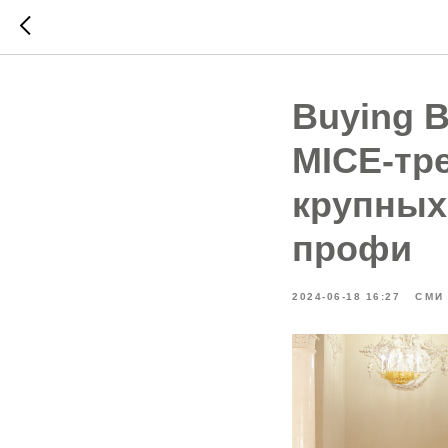
Buying B
MICE-тр
крупных
профи
2024-06-18 16:27
СМИ