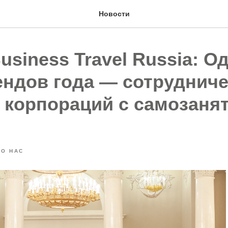
Новости
usiness Travel Russia: О
ендов года — сотруднич
 корпораций с самозаня
 О НАС