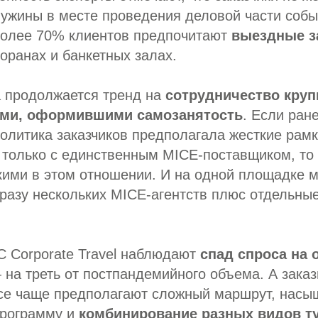
-ужины в месте проведения деловой части собы
Более 70% клиентов предпочитают
выездные з
оранах и банкетных залах.
а продолжается тренд на
сотрудничество кру
ами, оформившими самозанятость
. Если ран
олитика заказчиков предполагала жесткие рам
 только с единственным MICE-поставщиком, то
кими в этом отношении. И на одной площадке м
разу нескольких MICE-агентств плюс отдельны
BC Corporate Travel наблюдают
спад спроса на 
на треть от постпандемийного объема. А зака
се чаще предполагают
сложный маршрут, насы
программу и
комбинирование разных видов т