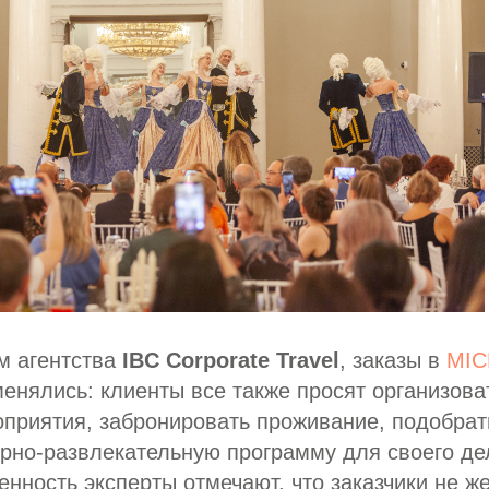
м агентства
IBC Corporate Travel
, заказы в
MIC
менялись: клиенты все также просят организова
оприятия, забронировать проживание, подобра
урно-развлекательную программу для своего де
енность эксперты отмечают, что заказчики не ж