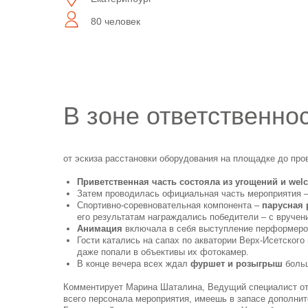
80 человек
В зоне ответственнос
от эскиза расстановки оборудования на площадке до про
Приветственная часть состояла из угощений и welc
Затем проводилась официальная часть мероприятия 
Спортивно-соревновательная компонента –
парусная 
его результатам награждались победители – с вручени
Анимация
включала в себя выступление перформеро
Гости катались на сапах по акватории Верх-Исетского
даже попали в объективы их фотокамер.
В конце вечера всех ждал
фуршет и розыгрыш
больш
Комментирует Марина Шаталина, Ведущий специалист отде
всего персонала мероприятия, имеешь в запасе дополнит