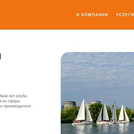
О КОМПАНИИ
УСЛУГ
я
базе яхт-клуба
а из сферы
го производителя