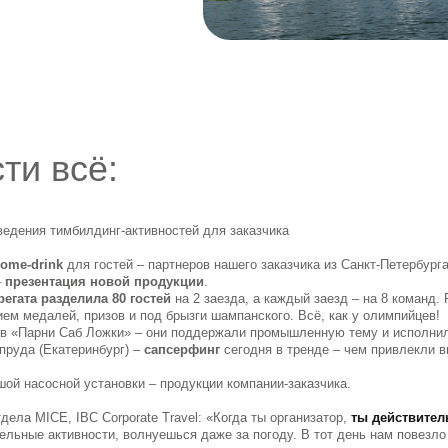
ти всё:
ведения тимбилдинг-активностей для заказчика
ome-drink
для гостей – партнеров нашего заказчика из Санкт-Петербург
–
презентация новой продукции
.
регата разделила 80 гостей
на 2 заезда, а каждый заезд – на 8 команд.
ем медалей, призов и под брызги шампанского. Всё, как у олимпийцев!
в «Парни Саб Ложки» – они поддержали промышленную тему и исполнил
 пруда (Екатеринбург) –
сапсерфинг
сегодня в тренде – чем привлекли 
ой насосной установки – продукции компании-заказчика.
ла MICE, IBC Corporate Travel: «Когда ты организатор,
ты действител
ельные активности, волнуешься даже за погоду. В тот день нам повезло